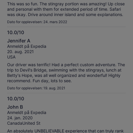
This was so fun. The stingray portion was amazing! Up close
and personal with them for extended period of time. Safari
was okay. Drive around inner island and some explanations.
Dato for opplevelsen: 24. mars 2022
10.0/10
10.0
Jennifer A
av
Anmeldt på Expedia
10
20. aug. 2021
USA
Our driver was terrific! Had a perfect custom adventure. The
trip to Devil's Bridge, swimming with the stingrays, lunch at
Betty's Hope, was all well organized and wonderful! Highly
recommend. Fun day, lots to see.
Dato for opplevelsen: 19. aug. 2021
10.0/10
10.0
John B
av
Anmeldt på Expedia
10
24. jan. 2020
CanadaUnited St
An absolutely UNBELIEVABLE experience that can truly rank