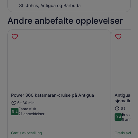
St. Johns, Antigua og Barbuda
Andre anbefalte opplevelser
Power 360 katamaran-cruise på Antigua
Antigua-ka
Åpnes i en ny fane
sjømatlunsj
6 t 30 min
6 t
Fantastisk
9.2
9.2 av 10
21 anmeldelser
Eneståe
9.4
9.4 av 10
9 anmeld
Gratis avbestilling
Gratis avbesti