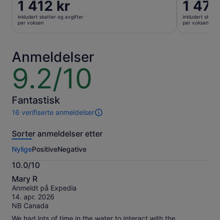
Prisen
1 412 kr
Prisen
1 478
er
er
inkludert skatter og avgifter
inkludert skatte
1 412 kr
1 478 kr
per voksen
per voksen
per
per
voksen
voksen
Anmeldelser
9.2/10
9.2
av
10
Fantastisk
16 verifiserte anmeldelser
16
anmeldelser
Sorter anmeldelser etter
av
denne
Nylige
Positive
Negative
opplevelsen.
Mer
10.0/10
informasjon
10.0
om
Mary R
av
våre
Anmeldt på Expedia
10
verifiserte
14. apr. 2026
anmeldelser.
NB Canada
We had lots of time in the water to interact with the