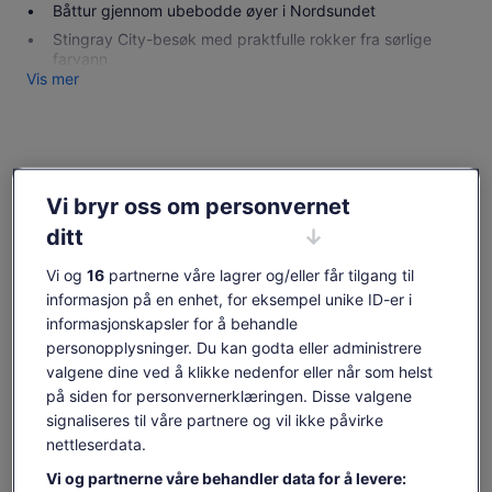
Båttur gjennom ubebodde øyer i Nordsundet
Stingray City-besøk med praktfulle rokker fra sørlige
farvann
Vis mer
Sjekk tilgjengelighet
Vi bryr oss om personvernet
Endre datoer
Endre
ditt
datoer
søn. 9. aug.
man. 10. aug.
tir. 11. aug.
ons. 12. aug.
tor. 13. aug.
Vi og
16
partnerne våre lagrer og/eller får tilgang til
-
-
1 679 kr
-
1 679 kr
informasjon på en enhet, for eksempel unike ID-er i
informasjonskapsler for å behandle
Innholdet på denne siden kan være maskinoversatt.
personopplysninger. Du kan godta eller administrere
Se originalteksten (engelsk)
Prisen
1 679 kr
valgene dine ved å klikke nedenfor eller når som helst
Åpnes
Gi tilbakemelding på denne oversettelsen
Vis billetter
er
på siden for personvernerklæringen. Disse valgene
inkludert skatter og avgifter
i
1 679 kr
per voksen
signaliseres til våre partnere og vil ikke påvirke
en
per
ny
nettleserdata.
Hva som er inkludert og
voksen
fane
Vi og partnerne våre behandler data for å levere: