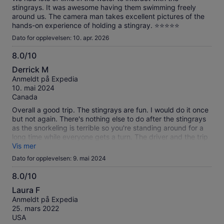
stingrays. It was awesome having them swimming freely
around us. The camera man takes excellent pictures of the
hands-on experience of holding a stingray. ⭐️⭐️⭐️⭐️⭐️
Dato for opplevelsen: 10. apr. 2026
8.0/10
8.0
Derrick M
av
Anmeldt på Expedia
10
10. mai 2024
Canada
Overall a good trip. The stingrays are fun. I would do it once
but not again. There's nothing else to do after the stingrays
as the snorkeling is terrible so you're standing around for a
long time while everyone gets a turn. The driver and the trip
itself was perfectly good. Lunch was some of the best food I
Vis mer
had
Dato for opplevelsen: 9. mai 2024
8.0/10
8.0
Laura F
av
Anmeldt på Expedia
10
25. mars 2022
USA