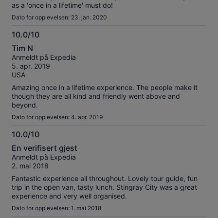
as a 'once in a lifetime' must do!
Dato for opplevelsen: 23. jan. 2020
10.0/10
10.0
Tim N
av
Anmeldt på Expedia
10
5. apr. 2019
USA
Amazing once in a lifetime experience. The people make it
though they are all kind and friendly went above and
beyond.
Dato for opplevelsen: 4. apr. 2019
10.0/10
10.0
En verifisert gjest
av
Anmeldt på Expedia
10
2. mai 2018
Fantastic experience all throughout. Lovely tour guide, fun
trip in the open van, tasty lunch. Stingray City was a great
experience and very well organised.
Dato for opplevelsen: 1. mai 2018