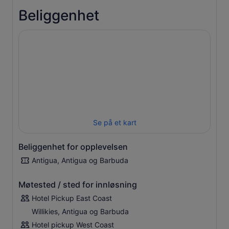
Hope Plantation. Denne sukkerplantasjen fra 1600-tallet,
Beliggenhet
som nå fungerer som museum, gir et interessant innblikk i
en historisk sukkerfabrikk og de omkringliggende
bygningene.
Etter at du har gått om bord i båten, kan du nyte turen
mens kapteinen navigerer gjennom de mange små
ubebodde øyene som utgjør North Sound. I Stingray City
kan du hoppe i det varme vannet og mate, klappe,
snorkle og svømme med dusinvis av rokker. Kjenn på den
myke gummihuden mens du poserer for et bilde sammen
med de nye vennene dine. Når du har fått nok av
Se på et kart
sprutende moro, kan du nyte problemfri transport tilbake
til hotellet.
Beliggenhet for opplevelsen
Antigua, Antigua og Barbuda
Møtested / sted for innløsning
Hotel Pickup East Coast
Willikies, Antigua og Barbuda
Hotel pickup West Coast