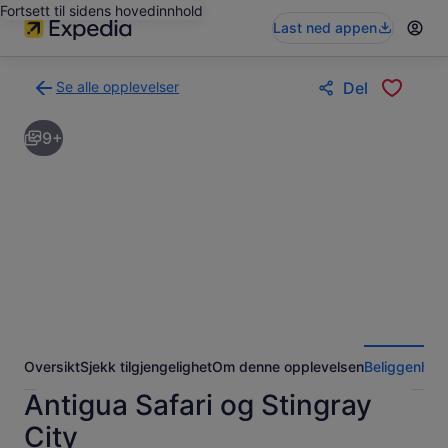
Fortsett til sidens hovedinnhold
Last ned appen
Se alle opplevelser
Del
Tilbake
til
9+
søkeresultatsiden
med
opplevelser
Oversikt
Sjekk tilgjengelighet
Om denne opplevelsen
Beliggenhet
Antigua Safari og Stingray
City