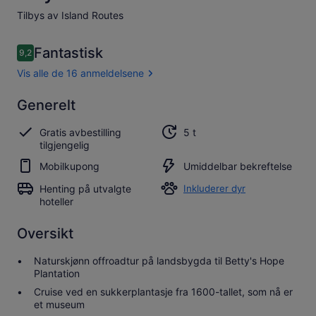
Tilbys av Island Routes
Anmeldelser
Fantastisk
9,2
9,2 av 10 –
Vis alle de 16 anmeldelsene
Fantastisk
Generelt
9.2
9.2 av 10
Se alle 16
Gratis avbestilling
5 t
anmeldelser
tilgjengelig
Mobilkupong
Umiddelbar bekreftelse
Henting på utvalgte
Inkluderer dyr
hoteller
Oversikt
Naturskjønn offroadtur på landsbygda til Betty's Hope
Plantation
Cruise ved en sukkerplantasje fra 1600-tallet, som nå er
et museum