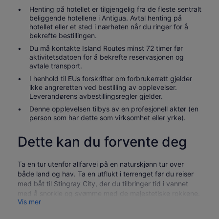
Henting på hotellet er tilgjengelig fra de fleste sentralt
beliggende hotellene i Antigua. Avtal henting på
hotellet eller et sted i nærheten når du ringer for å
bekrefte bestillingen.
Du må kontakte Island Routes minst 72 timer før
aktivitetsdatoen for å bekrefte reservasjonen og
avtale transport.
I henhold til EUs forskrifter om forbrukerrett gjelder
ikke angreretten ved bestilling av opplevelser.
Leverandørens avbestillingsregler gjelder.
Denne opplevelsen tilbys av en profesjonell aktør (en
person som har dette som virksomhet eller yrke).
Dette kan du forvente deg
Ta en tur utenfor allfarvei på en naturskjønn tur over
både land og hav. Ta en utflukt i terrenget før du reiser
med båt til Stingray City, der du tilbringer tid i vannet
med å snorkle og svømme med de majestetiske rokkene.
Vis mer
Turen begynner på Antiguas nordkyst, der du setter deg
i en 4x4 og kjører forbi historiske steder som Betty's