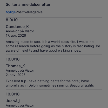
anmeldelser
Sorter anmeldelser etter
av
denne
Nylige
Positive
Negative
opplevelsen.
Mer
8.0/10
informasjon
8.0
om
Candance_K
av
våre
Anmeldt på Viator
10
verifiserte
17. apr. 2026
anmeldelser.
Amazing place to see. It is a world class site. I would do
some research before going as the history is fascinating. Be
aware of heights and have good walking shoes.
10.0/10
10.0
Thomas_K
av
Anmeldt på Viator
10
2. nov. 2025
Excellent trip- have bathing pants for the hotel; have
umbrella as in Delphi sometimes raining. Beautiful sights
10.0/10
10.0
JuanA_L
av
Anmeldt på Viator