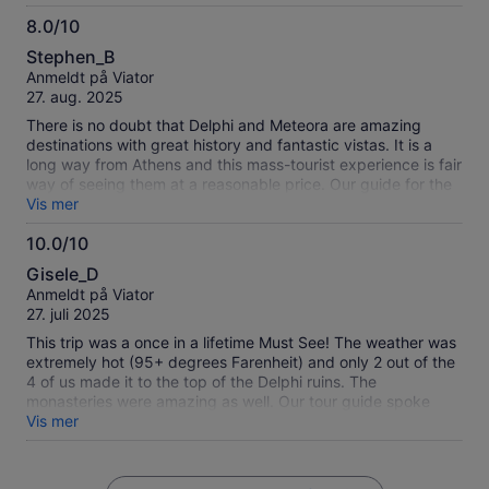
8.0/10
8.0
Stephen_B
av
Anmeldt på Viator
10
27. aug. 2025
There is no doubt that Delphi and Meteora are amazing
destinations with great history and fantastic vistas. It is a
long way from Athens and this mass-tourist experience is fair
way of seeing them at a reasonable price. Our guide for the
Meteora was great.
Vis mer
10.0/10
10.0
Gisele_D
av
Anmeldt på Viator
10
27. juli 2025
This trip was a once in a lifetime Must See! The weather was
extremely hot (95+ degrees Farenheit) and only 2 out of the
4 of us made it to the top of the Delphi ruins. The
monasteries were amazing as well. Our tour guide spoke
French/English fluently and was very knowledgeable and
Vis mer
informative of the history. The hotel (3 star) was exceptional
-- accommodations, food, staff, etc. The only suggestion I
have would be to tell participants to pack swimming apparel