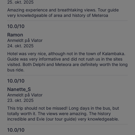
10
25. okt. 2025
Amazing experience and breathtaking views. Tour guide
very knowledgeable of area and history of Meteroa
10.0/10
10.0
Ramon
av
Anmeldt på Viator
10
24. okt. 2025
Hotel was very nice, although not in the town of Kalambaka.
Guide was very informative and did not rush us in the sites
visited. Both Delphi and Meteora are definitely worth the long
bus ride.
10.0/10
10.0
Nanette_S
av
Anmeldt på Viator
10
23. okt. 2025
This trip should not be missed! Long days in the bus, but
totally worth it. The views were amazing. The history
incredible and Evie (our tour guide) very knowledgeable.
10.0/10