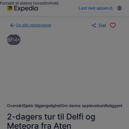
Fortsett til sidens hovedinnhold
Last ned appen
Se alle opplevelser
Del
Tilbake
til
14+
søkeresultatsiden
med
opplevelser
Oversikt
Sjekk tilgjengelighet
Om denne opplevelsen
Beliggenhet
2-dagers tur til Delfi og
Meteora fra Aten