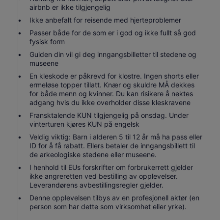
airbnb er ikke tilgjengelig
Ikke anbefalt for reisende med hjerteproblemer
Passer både for de som er i god og ikke fullt så god
fysisk form
Guiden din vil gi deg inngangsbilletter til stedene og
museene
En kleskode er påkrevd for klostre. Ingen shorts eller
ermeløse topper tillatt. Knær og skuldre MÅ dekkes
for både menn og kvinner. Du kan risikere å nektes
adgang hvis du ikke overholder disse kleskravene
Fransktalende KUN tilgjengelig på onsdag. Under
vinterturen kjøres KUN på engelsk
Veldig viktig: Barn i alderen 5 til 12 år må ha pass eller
ID for å få rabatt. Ellers betaler de inngangsbillett til
de arkeologiske stedene eller museene.
I henhold til EUs forskrifter om forbrukerrett gjelder
ikke angreretten ved bestilling av opplevelser.
Leverandørens avbestillingsregler gjelder.
Denne opplevelsen tilbys av en profesjonell aktør (en
person som har dette som virksomhet eller yrke).