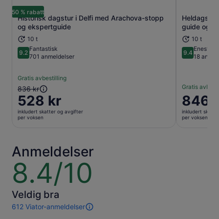
50 % rabatt
Historisk dagstur i Delfi med Arachova-stopp
Heldagstur t
Åpnes i en ny fane
og ekspertguide
guide og A
10 t
10 t
Fantastisk
Eneståe
9.2
9.4
9.2 av 10
9.4 av 10
701 anmeldelser
18 anmel
Gratis avbestilling
Gratis avbesti
Forrige
836 kr
528 kr
Prisen
846 k
pris
er
var
inkludert skatter og avgifter
inkludert skatte
846 kr
836 kr,
per voksen
per voksen
per
og
voksen
nåværende
pris
Anmeldelser
er
8.4/10
8.4
528 kr
av
per
10
voksen
Veldig bra
612 Viator-anmeldelser
612