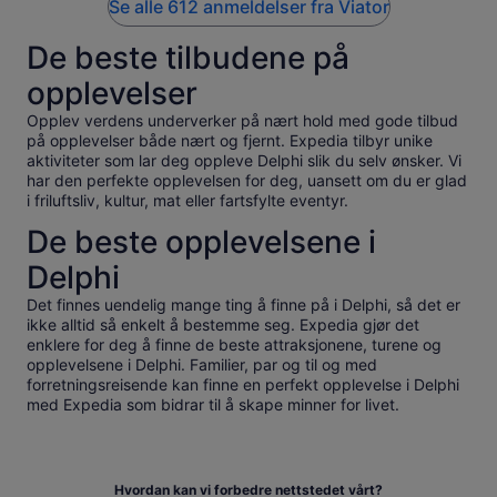
Se alle 612 anmeldelser fra Viator
as there was a pool at the hotel and we did not plan for this.
Given the extreme temperatures, it would have been nice to
De beste tilbudene på
take a swim in the evening.
opplevelser
Opplev verdens underverker på nært hold med gode tilbud
på opplevelser både nært og fjernt. Expedia tilbyr unike
aktiviteter som lar deg oppleve Delphi slik du selv ønsker. Vi
har den perfekte opplevelsen for deg, uansett om du er glad
i friluftsliv, kultur, mat eller fartsfylte eventyr.
De beste opplevelsene i
Delphi
Det finnes uendelig mange ting å finne på i Delphi, så det er
ikke alltid så enkelt å bestemme seg. Expedia gjør det
enklere for deg å finne de beste attraksjonene, turene og
opplevelsene i Delphi. Familier, par og til og med
forretningsreisende kan finne en perfekt opplevelse i Delphi
med Expedia som bidrar til å skape minner for livet.
Hvordan kan vi forbedre nettstedet vårt?