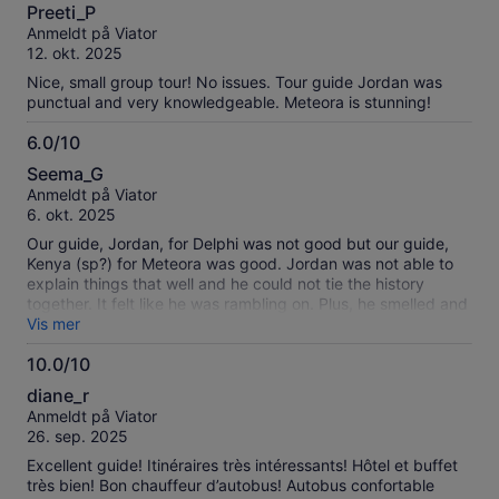
10.0
Preeti_P
av
Anmeldt på Viator
10
12. okt. 2025
Nice, small group tour! No issues. Tour guide Jordan was
punctual and very knowledgeable. Meteora is stunning!
6.0/10
6.0
Seema_G
av
Anmeldt på Viator
10
6. okt. 2025
Our guide, Jordan, for Delphi was not good but our guide,
Kenya (sp?) for Meteora was good. Jordan was not able to
explain things that well and he could not tie the history
together. It felt like he was rambling on. Plus, he smelled and
also did not explain how lunch would work for those of us
Vis mer
continuing on to Meteora. We ended up buying lunch at
10.0/10
Delphi but had we known lunch would be at the next stop,
10.0
we could have gone to the museum. For Meteora, the hotel
diane_r
was fine but it would have been nicer to stay somewhere
av
Anmeldt på Viator
closer to the villages. Our hotel felt like it was in the middle of
10
26. sep. 2025
nowhere with nothing close by or in walking distance. While
not a part of this tour, it would have been nice to have gotten
Excellent guide! Itinéraires très intéressants! Hôtel et buffet
to see the sunset at Meteora.
très bien! Bon chauffeur d’autobus! Autobus confortable