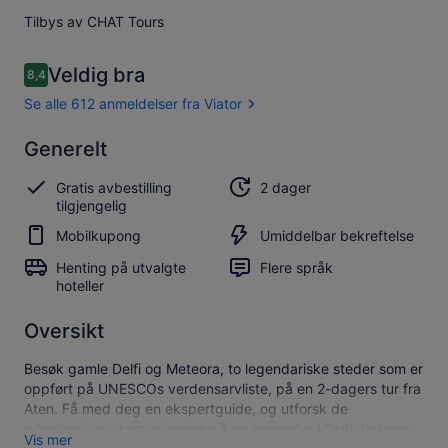
Tilbys av CHAT Tours
Anmeldelser
Veldig bra
8,4
8,4 av 10 –
Se alle 612 anmeldelser fra Viator
Veldig
Generelt
8.4
8.4 av 10
bra
Gratis avbestilling
2 dager
Se alle 612
tilgjengelig
anmeldelser
Mobilkupong
Umiddelbar bekreftelse
fra Viator
Henting på utvalgte
Flere språk
hoteller
Oversikt
Besøk gamle Delfi og Meteora, to legendariske steder som er
oppført på UNESCOs verdensarvliste, på en 2-dagers tur fra
Aten. Få med deg en ekspertguide, og utforsk de
arkeologiske utgravningene på en spasertur i Delfi, lær mer
Vis mer