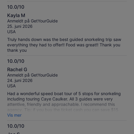
10.0/10
10.0
Kayla M
av
Anmeldt på GetYourGuide
10
25. juni 2026
USA
Truly hands down was the best guided snorkeling trip saw
everything they had to offer!! Food was great!! Thank you
thank you
10.0/10
10.0
Rachel G
av
Anmeldt på GetYourGuide
10
24. juni 2026
USA
Had a wonderful speed boat tour of 5 stops for snorkeling
including touring Caye Caulker. All 3 guides were very
attentive, friendly and approachable. I recommend this
agency. Tip: if you buy the ticket cash you can save $15
American buying it straight through RIDGE and REEF TOURS.
Vis mer
You’re welcome ;)
10.0/10
10.0