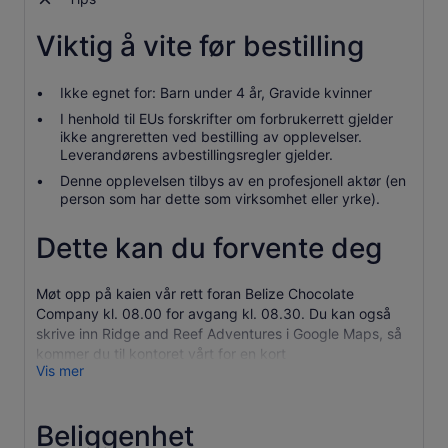
Viktig å vite før bestilling
Ikke egnet for: Barn under 4 år, Gravide kvinner
I henhold til EUs forskrifter om forbrukerrett gjelder
ikke angreretten ved bestilling av opplevelser.
Leverandørens avbestillingsregler gjelder.
Denne opplevelsen tilbys av en profesjonell aktør (en
person som har dette som virksomhet eller yrke).
Dette kan du forvente deg
Møt opp på kaien vår rett foran Belize Chocolate
Company kl. 08.00 for avgang kl. 08.30. Du kan også
skrive inn Ridge and Reef Adventures i Google Maps, så
kommer du til kontoret vårt for en kort
Vis mer
innsjekkingsprosess. Gjør deg klar, og dra til Hol Chan
Marine Reserve, der du kan snorkle i mellom 45 minutter
og en time og utforske denne livlige
Beliggenhet
undervannsverdenen som vrimler av flora og fauna.