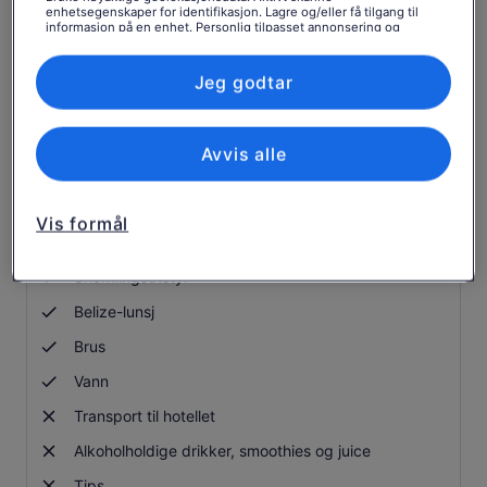
enhetsegenskaper for identifikasjon. Lagre og/eller få tilgang til
informasjon på en enhet. Personlig tilpasset annonsering og
Inngang til Hol Chan Marine Reserve
innhold, annonsering- og innholdsmåling, publikumsundersøkelser
og tjenesteutvikling.
Inngang til Shark and Ray Alley
Liste over partnere (leverandører)
Jeg godtar
Frukt
Svøm med sykepleierhaier
Avvis alle
Inngang til Coral Gardens
Fôr tarpons
Vis formål
Fritid på Caye Caulker
Snorklingsutstyr
Belize-lunsj
Brus
Vann
Transport til hotellet
Alkoholholdige drikker, smoothies og juice
Tips