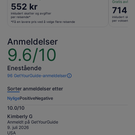
Gratis avbesti
Prisen
552 kr
Prisen
714 k
er
er
inkludert skatter og avgifter
552 kr
per reisende*
inkludert skatte
714 kr
per voksen
per
*Få en lavere pris ved å velge flere reisende
per
reisende*
voksen
*Få
Anmeldelser
en
lavere
9.6/10
9.6
pris
av
ved
10
å
Enestående
velge
96 GetYourGuide-anmeldelser
flere
96
reisende
anmeldelser
Sorter anmeldelser etter
av
denne
Nylige
Positive
Negative
opplevelsen.
Mer
10.0/10
informasjon
10.0
om
Kimberly G
av
våre
Anmeldt på GetYourGuide
10
verifiserte
9. juli 2026
anmeldelser.
USA