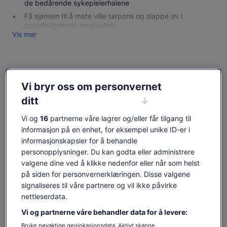
de bedårende sykepleierhaiene
Få sjansen til å mate ville tarpons og slappe av i
paradislignende omgivelser
Vis mer
Sjekk tilgjengelighet
Vi bryr oss om personvernet
Endre datoer
ditt
Endre
datoer
tor. 6. aug.
fre. 7. aug.
lør. 8. aug.
søn. 9. aug.
man. 1
Vi og
16
partnerne våre lagrer og/eller får tilgang til
informasjon på en enhet, for eksempel unike ID-er i
-
1 238 kr
-
1 238 kr
1 2
informasjonskapsler for å behandle
Innholdet på denne siden kan være maskinoversatt.
personopplysninger. Du kan godta eller administrere
Se originalteksten (engelsk)
Prisen
1 238 kr
valgene dine ved å klikke nedenfor eller når som helst
Åpnes
Gi tilbakemelding på denne oversettelsen
Vis billetter
er
på siden for personvernerklæringen. Disse valgene
inkludert skatter og avgifter
i
1 238 kr
per voksen
signaliseres til våre partnere og vil ikke påvirke
en
per
nettleserdata.
ny
Hva som er inkludert og
voksen
fane
Vi og partnerne våre behandler data for å levere:
ikke
Bruke nøyaktige geolokasjonsdata. Aktivt skanne