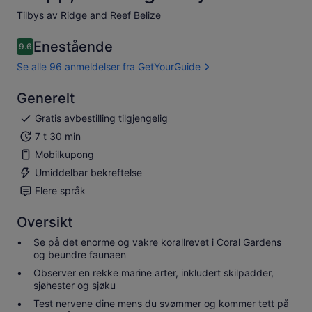
Tilbys av Ridge and Reef Belize
Enestående
9.6
9.6 av 10
Se alle 96 anmeldelser fra GetYourGuide
Generelt
Gratis avbestilling tilgjengelig
7 t 30 min
Mobilkupong
Umiddelbar bekreftelse
Flere språk
Oversikt
Se på det enorme og vakre korallrevet i Coral Gardens
og beundre faunaen
Observer en rekke marine arter, inkludert skilpadder,
sjøhester og sjøku
Test nervene dine mens du svømmer og kommer tett på