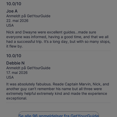
10.0/10
10.0
Joe A
av
Anmeldt på GetYourGuide
10
22. mai 2026
USA
Nick and Dwayne were excellent guides…made sure
everyone was informed, having a good time, and that we all
had a successful trip. It’s a long day, but with so many stops,
it flew by.
10.0/10
10.0
Debbie N
av
Anmeldt på GetYourGuide
10
17. mai 2026
USA
It was absolutely fabulous. Reade Captain Marvin, Nick, and
another guy can’t remember his name but all three were
extremely helpful extremely kind and made the experience
exceptional.
Se alle 96 anmeldelser fra GetYourGuide