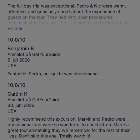
The full day trip was exceptional. Pedro & Nic were warm,
attentive, and genuinely cared about the experience of
guests on the tour. They had very clear procedures,
communicated them well, I felt completely safe throughout
the day in all of the settings we visited. We saw so many
Vis mer
creatures and soaked in all the beauty that the day offered.
10.0/10
10.0
Benjamin B
av
Anmeldt på GetYourGuide
10
5. juli 2026
USA
Fantastic. Pedro, our guide was phenomenal!
10.0/10
10.0
Caitlin K
av
Anmeldt på GetYourGuide
10
30. juni 2026
USA
Highly recommend this excursion. Marvin and Pedro were
phenomenal and were so wonderful to our children. Made a
great tour something they will remember for the rest of their
lives. Don’t skip this one. Totally worth it!