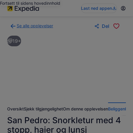
Fortsett til sidens hovedinnhold
Last ned appen
Se alle opplevelser
Del
Tilbake
til
19+
søkeresultatsiden
med
opplevelser
Oversikt
Sjekk tilgjengelighet
Om denne opplevelsen
Beliggenhet
San Pedro: Snorkletur med 4
stopp, haier og lunsj