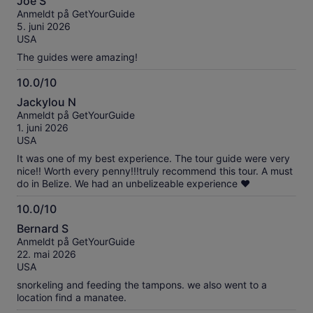
Joe S
av
Anmeldt på GetYourGuide
10
5. juni 2026
USA
The guides were amazing!
10.0/10
10.0
Jackylou N
av
Anmeldt på GetYourGuide
10
1. juni 2026
USA
It was one of my best experience. The tour guide were very
nice!! Worth every penny!!!truly recommend this tour. A must
do in Belize. We had an unbelizeable experience ❤️
10.0/10
10.0
Bernard S
av
Anmeldt på GetYourGuide
10
22. mai 2026
USA
snorkeling and feeding the tampons. we also went to a
location find a manatee.