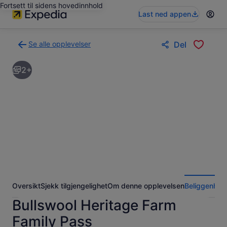
Fortsett til sidens hovedinnhold
Last ned appen
Se alle opplevelser
Del
Tilbake
til
2+
søkeresultatsiden
med
opplevelser
Oversikt
Sjekk tilgjengelighet
Om denne opplevelsen
Beliggenhet
Bullswool Heritage Farm
Family Pass