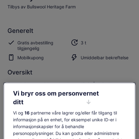
Tilbys av Bullswool Heritage Farm
Generelt
Gratis avbestilling
3 t
tilgjengelig
Mobilkupong
Umiddelbar bekreftelse
Oversikt
En praktisk autentisk opplevelse av Kiwi gårdsliv. Kom nær
og personlig med våre mange vennlige dyr.
Vi bryr oss om personvernet
ditt
Vi og
16
partnerne våre lagrer og/eller får tilgang til
Sjekk tilgjengelighet
informasjon på en enhet, for eksempel unike ID-er i
informasjonskapsler for å behandle
Endre datoer
Endre
personopplysninger. Du kan godta eller administrere
datoer