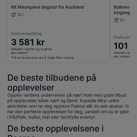
Åpnes i en ny fane
Mt Maunganui dagstur fra Auckland
Bullswool H
inngangsbil
12 t
3 t
Gratis avbestilling
Gratis avbesti
Prisen
3 581 kr
Prisen
101 k
er
er
inkludert skatter og avgifter
3 581 kr
per voksen*
inkludert skatte
101 kr
per voksen
per
*Få en lavere pris ved å velge flere voksne
per
voksen*
voksen
*Få
De beste tilbudene på
en
lavere
opplevelser
pris
ved
Opplev verdens underverker på nært hold med gode tilbud
på opplevelser både nært og fjernt. Expedia tilbyr unike
å
aktiviteter som lar deg oppleve Paeroa slik du selv ønsker. Vi
velge
har den perfekte opplevelsen for deg, uansett om du er glad
flere
i friluftsliv, kultur, mat eller fartsfylte eventyr.
voksne
De beste opplevelsene i