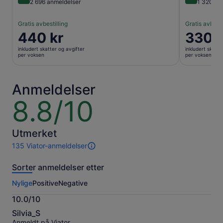
8.8 av 10
9.0 av 10
2 696 anmeldelser
1 320 an
Gratis avbestilling
Gratis avbesti
Prisen
440 kr
Prisen
330 k
er
er
inkludert skatter og avgifter
inkludert skatte
440 kr
330 kr
per voksen
per voksen
per
per
voksen
voksen
Anmeldelser
8.8/10
8.8
av
10
Utmerket
135 Viator-anmeldelser
135
anmeldelser
Sorter anmeldelser etter
av
denne
Nylige
Positive
Negative
opplevelsen.
Mer
10.0/10
informasjon
10.0
om
Silvia_S
av
våre
Anmeldt på Viator