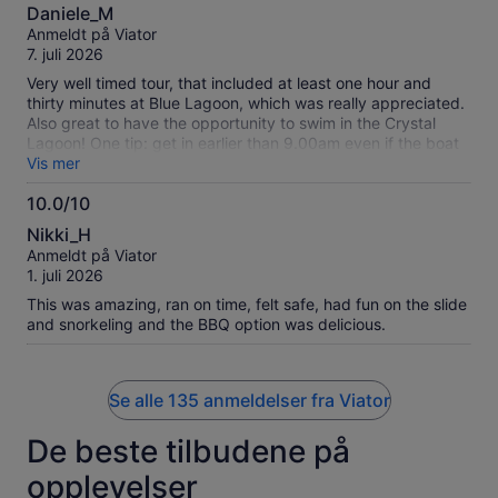
10.0
together to see any fish anyway. The boat slide was fun, we
Daniele_M
all tried it. The second stop at Blue Lagoon was a really nice
av
Anmeldt på Viator
space for shallow water swimming. You need to reserve a
10
7. juli 2026
landing pass, it is free, the boat company sends you a link.
You can order food from the boat company, but I wouldn't
Very well timed tour, that included at least one hour and
bother. There were plenty of food stands to buy food at Blue
thirty minutes at Blue Lagoon, which was really appreciated.
Lagoon, they were not too expensive. Drinks in a pineapple
Also great to have the opportunity to swim in the Crystal
shell were very popular. There is a public shower at Blue
Lagoon! One tip: get in earlier than 9.00am even if the boat
Lagoon to rinse off. The scenery throughout was beautiful
is advertised as 9.30am, as the boat fills up quite quickly!
Vis mer
and well worth seeing. Blue Lagoon would not be very
accessible for handicapped, lots of steps.
10.0/10
10.0
Nikki_H
av
Anmeldt på Viator
10
1. juli 2026
This was amazing, ran on time, felt safe, had fun on the slide
and snorkeling and the BBQ option was delicious.
Se alle 135 anmeldelser fra Viator
De beste tilbudene på
opplevelser