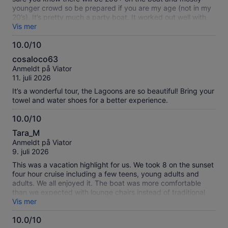
younger crowd so be prepared if you are my age (not in my
20’s). It’s pretty much a party boat. It worked out well with
my son, he seemed to enjoy it a lot. The slide on the side of
Vis mer
the boat made it more fun. Make sure you are a strong
10.0/10
swimmer.
10.0
cosaloco63
av
Anmeldt på Viator
10
11. juli 2026
It’s a wonderful tour, the Lagoons are so beautiful! Bring your
towel and water shoes for a better experience.
10.0/10
10.0
Tara_M
av
Anmeldt på Viator
10
9. juli 2026
This was a vacation highlight for us. We took 8 on the sunset
four hour cruise including a few teens, young adults and
adults. We all enjoyed it. The boat was more comfortable
than we expected with lounge chairs instead of traditional
rows of chairs. It was a pool party atmosphere at the first
Vis mer
swim stop with swimming off the boat. Most people did
10.0/10
general swimming, not snorkeling. Probably too many people