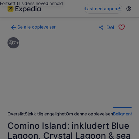
Fortsett til sidens hovedinnhold
Last ned appen
Se alle opplevelser
Del
Tilbake
til
7+
søkeresultatsiden
med
opplevelser
Oversikt
Sjekk tilgjengelighet
Om denne opplevelsen
Beliggenhet
Comino Island: inkludert Blue
Lagoon, Crystal Lagoon & sea