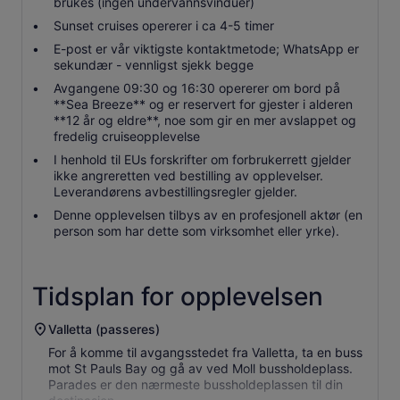
brukes (ingen undervannsvinduer)
Sunset cruises opererer i ca 4-5 timer
E-post er vår viktigste kontaktmetode; WhatsApp er
sekundær - vennligst sjekk begge
Avgangene 09:30 og 16:30 opererer om bord på
**Sea Breeze** og er reservert for gjester i alderen
**12 år og eldre**, noe som gir en mer avslappet og
fredelig cruiseopplevelse
I henhold til EUs forskrifter om forbrukerrett gjelder
ikke angreretten ved bestilling av opplevelser.
Leverandørens avbestillingsregler gjelder.
Denne opplevelsen tilbys av en profesjonell aktør (en
person som har dette som virksomhet eller yrke).
Tidsplan for opplevelsen
Valletta (passeres)
For å komme til avgangsstedet fra Valletta, ta en buss
mot St Pauls Bay og gå av ved Moll bussholdeplass.
Parades er den nærmeste bussholdeplassen til din