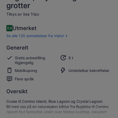
grotter
Tilbys av Sea Trips
Anmeldelser
Utmerket
8,8
8,8 av 10 –
Se alle 135 anmeldelser fra Viator
Utmerket
Generelt
8.8
8.8 av 10
Se alle 135
Gratis avbestilling
6 t
anmeldelser
tilgjengelig
fra Viator
Mobilkupong
Umiddelbar bekreftelse
Flere språk
Oversikt
Cruise til Comino Island, Blue Lagoon og Crystal Lagoon
Bli med oss på en naturskjønn båttur fra Bugibba til Comino
Island! Nyt fantastisk utsikt over Maltas kystlinje, inkludert
klipper, grotter og små øyer. Underveis kan du se St. Pauls