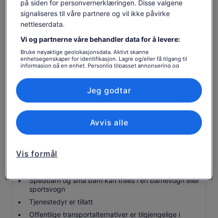
på siden for personvernerklæringen. Disse valgene
ikke
signaliseres til våre partnere og vil ikke påvirke
nettleserdata.
Kommentar på engelsk, italiensk, fransk, tysk og
polsk
Vi og partnerne våre behandler data for å levere:
Crystal Lagoon & Blue Lagoon
Bruke nøyaktige geolokasjonsdata. Aktivt skanne
enhetsegenskaper for identifikasjon. Lagre og/eller få tilgang til
informasjon på en enhet. Personlig tilpasset annonsering og
Lysbilder, solsenger, toaletter, dusjer osv.
innhold, annonsering- og innholdsmåling, publikumsundersøkelser
og tjenesteutvikling.
Besøk store havgrotter for fotomuligheter
Liste over partnere (leverandører)
Jeg godtar
Mat og drikke (tilgjengelig for kjøp)
Snorkelutstyr (tilgjengelig å kjøpe eller ta med din
Avvis alle
egen)
Håndklær (bring din egen)
Vis formål
Viktig å vite før bestilling
Spedbarn og små barn kan trilles i en barnevogn eller
sportsvogn
Tjenestedyr er tillatt
Offentlige transportalternativer er tilgjengelige i