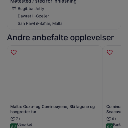
Møtested / sted for innløsning
Bugibba Jetty
Dawret Il-Gzejjer
San Pawl il-Baħar, Malta
Andre anbefalte opplevelser
Malta: Gozo- og Cominoøyene, Blå lagune og
Comino: Bl
Åpnes i en ny fane
havgrotter tur
Seacaves-t
7 t
6 t
Utmerket
Fantasti
8.8
9.0