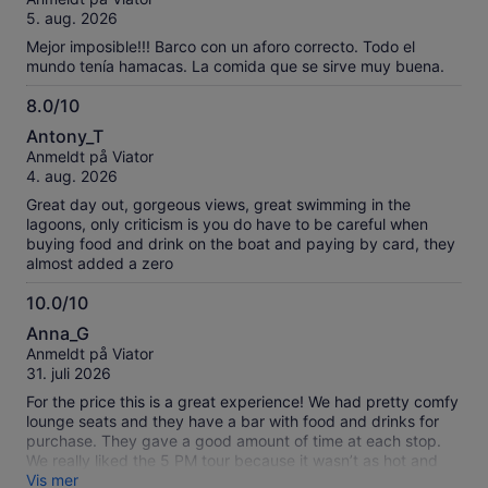
10
verifiserte
5. aug. 2026
anmeldelser.
Mejor imposible!!! Barco con un aforo correcto. Todo el
mundo tenía hamacas. La comida que se sirve muy buena.
8.0/10
8.0
Antony_T
av
Anmeldt på Viator
10
4. aug. 2026
Great day out, gorgeous views, great swimming in the
lagoons, only criticism is you do have to be careful when
buying food and drink on the boat and paying by card, they
almost added a zero
10.0/10
10.0
Anna_G
av
Anmeldt på Viator
10
31. juli 2026
For the price this is a great experience! We had pretty comfy
lounge seats and they have a bar with food and drinks for
purchase. They gave a good amount of time at each stop.
We really liked the 5 PM tour because it wasn’t as hot and
you get to see the sunset!
Vis mer