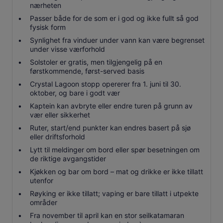
nærheten
Passer både for de som er i god og ikke fullt så god
fysisk form
Synlighet fra vinduer under vann kan være begrenset
under visse værforhold
Solstoler er gratis, men tilgjengelig på en
førstkommende, først-served basis
Crystal Lagoon stopp opererer fra 1. juni til 30.
oktober, og bare i godt vær
Kaptein kan avbryte eller endre turen på grunn av
vær eller sikkerhet
Ruter, start/end punkter kan endres basert på sjø
eller driftsforhold
Lytt til meldinger om bord eller spør besetningen om
de riktige avgangstider
Kjøkken og bar om bord – mat og drikke er ikke tillatt
utenfor
Røyking er ikke tillatt; vaping er bare tillatt i utpekte
områder
Fra november til april kan en stor seilkatamaran