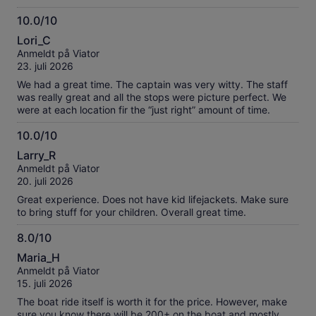
10.0/10
10.0
Lori_C
av
Anmeldt på Viator
10
23. juli 2026
We had a great time. The captain was very witty. The staff
was really great and all the stops were picture perfect. We
were at each location fir the “just right” amount of time.
10.0/10
10.0
Larry_R
av
Anmeldt på Viator
10
20. juli 2026
Great experience. Does not have kid lifejackets. Make sure
to bring stuff for your children. Overall great time.
8.0/10
8.0
Maria_H
av
Anmeldt på Viator
10
15. juli 2026
The boat ride itself is worth it for the price. However, make
sure you know there will be 200+ on the boat and mostly