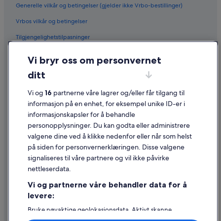
Generelle vilkår og betingelser (gjelder ikke Vrbo-bestillinger)
Vrbos vilkår og betingelser
Tilgjengelighetstilpasninger
Personvern
Vi bryr oss om personvernet
Informasjonskapsler
ditt
Generelle vilkår for bruk av nettstedet
Vi og
16
partnerne våre lagrer og/eller får tilgang til
Juridisk informasjon / kontakt oss
informasjon på en enhet, for eksempel unike ID-er i
informasjonskapsler for å behandle
Retningslinjer for innhold og rapportering av innhold
personopplysninger. Du kan godta eller administrere
valgene dine ved å klikke nedenfor eller når som helst
Hjelp
på siden for personvernerklæringen. Disse valgene
Kontakt oss
signaliseres til våre partnere og vil ikke påvirke
nettleserdata.
Avbestille eller endre bestillingen
Vi og partnerne våre behandler data for å
Refusjonsprosessen og tidsrammer for refusjon
levere:
Å bestille flyreise med et tilgodebeløp
Bruke nøyaktige geolokasjonsdata. Aktivt skanne
enhetsegenskaper for identifikasjon. Lagre og/eller få
Internasjonale reisedokumenter