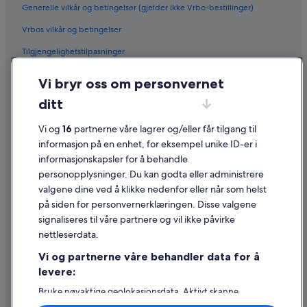
Generelle vilkår og betingelser (gjelder ikke Vrbo-bestillinger)
Vrbos vilkår og betingelser
Tilgjengelighetstilpasninger
Personvern
Vi bryr oss om personvernet
Informasjonskapsler
ditt
Generelle vilkår for bruk av nettstedet
Vi og
16
partnerne våre lagrer og/eller får tilgang til
Juridisk informasjon / kontakt oss
informasjon på en enhet, for eksempel unike ID-er i
informasjonskapsler for å behandle
Retningslinjer for innhold og rapportering av innhold
personopplysninger. Du kan godta eller administrere
valgene dine ved å klikke nedenfor eller når som helst
Hjelp
på siden for personvernerklæringen. Disse valgene
Kontakt oss
signaliseres til våre partnere og vil ikke påvirke
nettleserdata.
Avbestille eller endre bestillingen
Vi og partnerne våre behandler data for å
Refusjonsprosessen og tidsrammer for refusjon
levere:
Å bestille flyreise med et tilgodebeløp
Bruke nøyaktige geolokasjonsdata. Aktivt skanne
enhetsegenskaper for identifikasjon. Lagre og/eller få
Internasjonale reisedokumenter